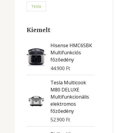
Tesla
Kiemelt
Hisense HMC6SBK
Multifunkciós
főzőedény
44.900
Ft
Tesla Multicook
M80 DELUXE
Multifunkcionális
elektromos
főzőedény
52.900
Ft