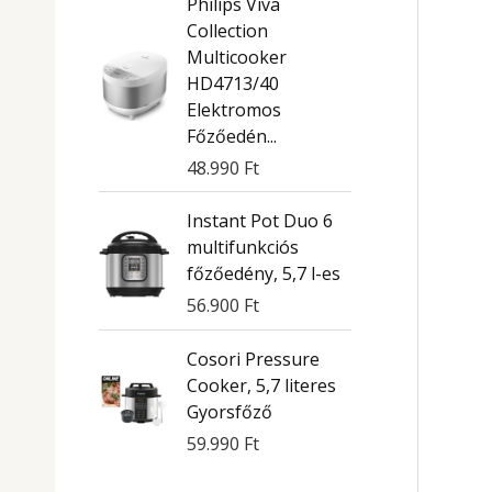
Philips Viva
Collection
Multicooker
HD4713/40
Elektromos
Főzőedén...
48.990
Ft
Instant Pot Duo 6
multifunkciós
főzőedény, 5,7 l-es
56.900
Ft
Cosori Pressure
Cooker, 5,7 literes
Gyorsfőző
59.990
Ft