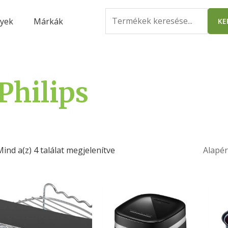
Search
yek
Márkák
KE
for:
Philips
Mind a(z) 4 találat megjelenítve