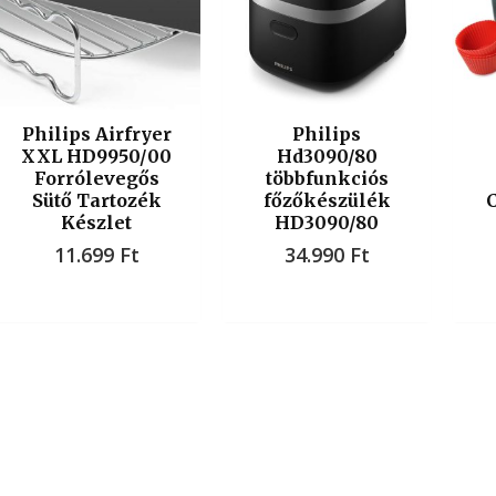
Philips Airfryer
Philips
XXL HD9950/00
Hd3090/80
Forrólevegős
többfunkciós
Sütő Tartozék
főzőkészülék
Készlet
HD3090/80
11.699
Ft
34.990
Ft