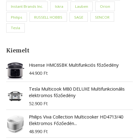
Instant Brands Inc.
Iskra
Lauben
Orion
Philips
RUSSELL HOBBS
SAGE
SENCOR
Tesla
Kiemelt
Hisense HMC6SBK Multifunkciós főzőedény
44.900
Ft
Tesla Multicook M80 DELUXE Multifunkcionális
elektromos főzőedény
52.900
Ft
Philips Viva Collection Multicooker HD4713/40
Elektromos Főzőedén...
48.990
Ft