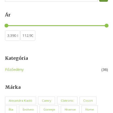
e
a
Ár
r
c
h
Kategória
Főzőedény
(36)
Márka
Alexandra Kiadó
Camry
Clatronic
Cosori
Eta
Evolveo
Gorenje
Hisense
Home