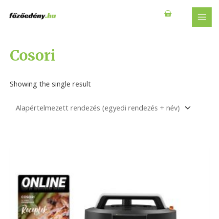
Skip
to
MAI
content
MEN
Cosori
Showing the single result