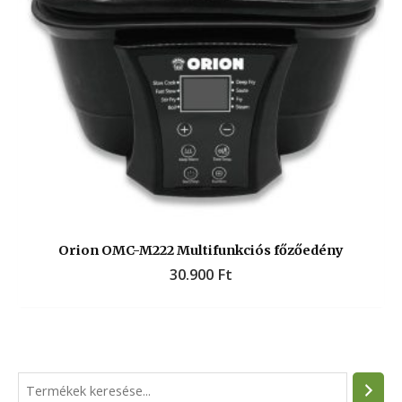
Orion OMC-M222 Multifunkciós főzőedény
30.900
Ft
S