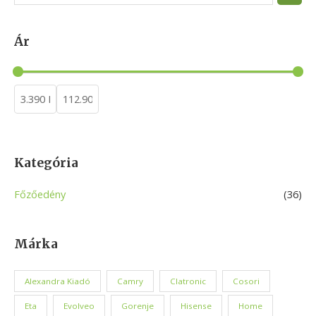
e
a
Ár
r
c
h
Kategória
Főzőedény
(36)
Márka
Alexandra Kiadó
Camry
Clatronic
Cosori
Eta
Evolveo
Gorenje
Hisense
Home