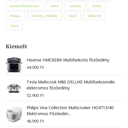
Instant Brands Inc.
Iskra
Lauben
Orion
Philips
RUSSELL HOBBS
SAGE
SENCOR
Tesla
Kiemelt
Hisense HMC6SBK Multifunkciós főzőedény
44.900
Ft
Tesla Multicook M80 DELUXE Multifunkcionális
elektromos főzőedény
52.900
Ft
Philips Viva Collection Multicooker HD4713/40
Elektromos Főzőedén...
48.990
Ft