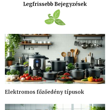
Legfrissebb Bejegyzések
Elektromos főzőedény típusok