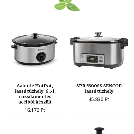
Salente HotPot,
SPR 5500SS SENCOR
lassú tűzhely, 6,5 l,
lassú tűzhely
rozsdamentes
45.830
Ft
acélból készült
16.170
Ft