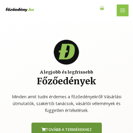
A legjobb és legfrissebb
Főzőedények
Minden amit tudni érdemes a főzőedényekről! Vásárlási
útmutatók, szakértői tanácsok, vásárlói vélemények és
független értékelések.
TOVÁBB A TERMÉKEKHEZ