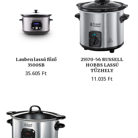
Lauben lassú főző
25570-56 RUSSELL
3500SB
HOBBS LASSÚ
TŰZHELY
35.605
Ft
11.035
Ft