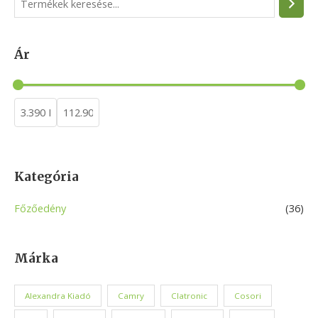
e
a
Ár
r
c
h
Kategória
Főzőedény
(36)
Márka
Alexandra Kiadó
Camry
Clatronic
Cosori