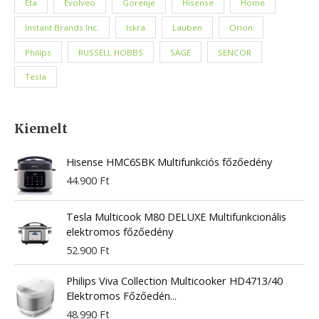
Eta
Evolveo
Gorenje
Hisense
Home
Instant Brands Inc.
Iskra
Lauben
Orion
Philips
RUSSELL HOBBS
SAGE
SENCOR
Tesla
Kiemelt
Hisense HMC6SBK Multifunkciós főzőedény
44.900
Ft
Tesla Multicook M80 DELUXE Multifunkcionális
elektromos főzőedény
52.900
Ft
Philips Viva Collection Multicooker HD4713/40
Elektromos Főzőedén...
48.990
Ft