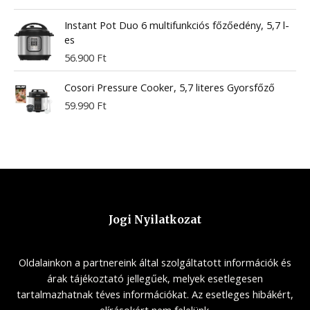
Instant Pot Duo 6 multifunkciós főzőedény, 5,7 l-
es
56.900
Ft
Cosori Pressure Cooker, 5,7 literes Gyorsfőző
59.990
Ft
Jogi Nyilatkozat
Oldalainkon a partnereink által szolgáltatott információk és
árak tájékoztató jellegűek, melyek esetlegesen
tartalmazhatnak téves információkat. Az esetleges hibákért,
elírásokért nem felelünk.