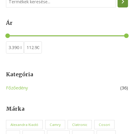
e
a
Ár
r
c
h
Kategória
Főzőedény
(36)
Márka
Alexandra Kiadó
Camry
Clatronic
Cosori