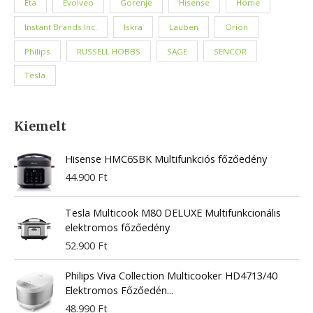
Eta
Evolveo
Gorenje
Hisense
Home
Instant Brands Inc.
Iskra
Lauben
Orion
Philips
RUSSELL HOBBS
SAGE
SENCOR
Tesla
Kiemelt
Hisense HMC6SBK Multifunkciós főzőedény
44.900
Ft
Tesla Multicook M80 DELUXE Multifunkcionális
elektromos főzőedény
52.900
Ft
Philips Viva Collection Multicooker HD4713/40
Elektromos Főzőedén...
48.990
Ft