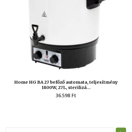
Home HG BA 27 befőző automata, teljesítmény
1800W, 27L, sterilizá…
36.598
Ft
S