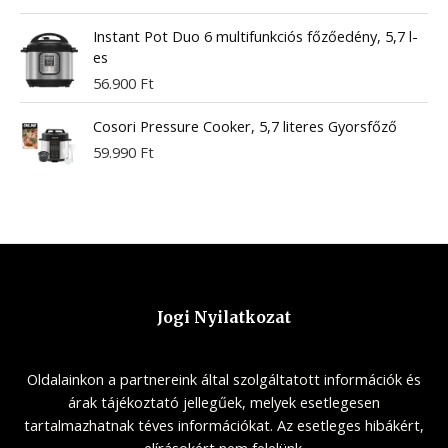
Instant Pot Duo 6 multifunkciós főzőedény, 5,7 l-
es
56.900
Ft
Cosori Pressure Cooker, 5,7 literes Gyorsfőző
59.990
Ft
Jogi Nyilatkozat
Oldalainkon a partnereink által szolgáltatott információk és
árak tájékoztató jellegűek, melyek esetlegesen
tartalmazhatnak téves információkat. Az esetleges hibákért,
elírásokért nem felelünk.